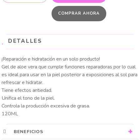
era:
es:
ALOE
COMPRAR AHORA
VERA
$ 45.000.
$ 25.000.
D
´LUCHI
cantidad
DETALLES
¡Reparación e hidratación en un solo producto!
Gel de aloe vera que cumple funciones reparadoras por lo cual
es ideal para usar en la piel posterior a exposiciones al sol para
refrescar e hidratar.
Tiene efectos antiedad.
Unifica el tono de la piel.
Controla la producción excesiva de grasa.
120ML
BENEFICIOS