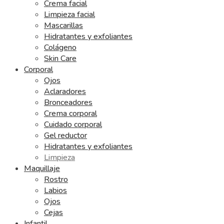
Crema facial
Limpieza facial
Mascarillas
Hidratantes y exfoliantes
Colágeno
Skin Care
Corporal
Ojos
Aclaradores
Bronceadores
Crema corporal
Cuidado corporal
Gel reductor
Hidratantes y exfoliantes
Limpieza
Maquillaje
Rostro
Labios
Ojos
Cejas
Infantil