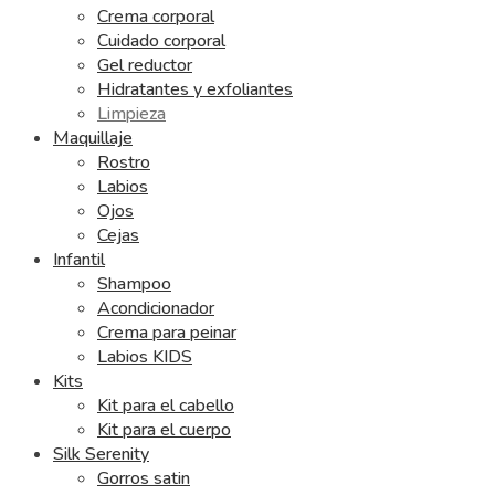
Crema corporal
Cuidado corporal
Gel reductor
Hidratantes y exfoliantes
Limpieza
Maquillaje
Rostro
Labios
Ojos
Cejas
Infantil
Shampoo
Acondicionador
Crema para peinar
Labios KIDS
Kits
Kit para el cabello
Kit para el cuerpo
Silk Serenity
Gorros satin