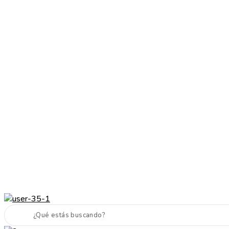
Cabello sano, piel radiante y maquillaje top
Envíos a todo el país
Cabello sano, piel radiante y maquillaje top
Envíos a todo el pais
Next
Previous