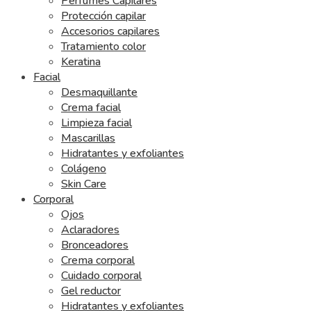
Perfumes Capilares
Protección capilar
Accesorios capilares
Tratamiento color
Keratina
Facial
Desmaquillante
Crema facial
Limpieza facial
Mascarillas
Hidratantes y exfoliantes
Colágeno
Skin Care
Corporal
Ojos
Aclaradores
Bronceadores
Crema corporal
Cuidado corporal
Gel reductor
Hidratantes y exfoliantes