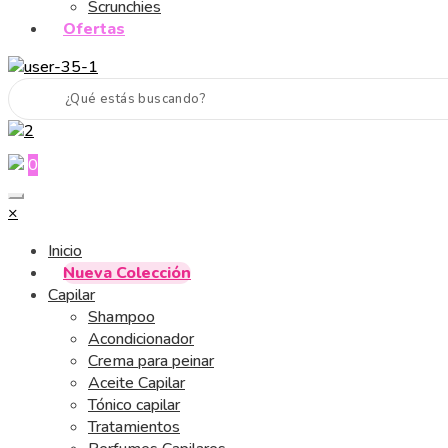
Scrunchies
Ofertas
0
×
Inicio
Nueva Colección
Capilar
Shampoo
Acondicionador
Crema para peinar
Aceite Capilar
Tónico capilar
Tratamientos