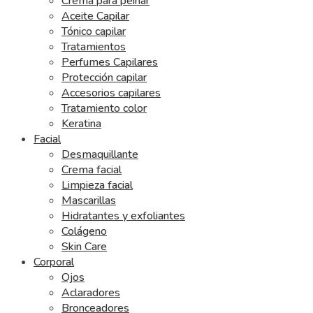
Crema para peinar
Aceite Capilar
Tónico capilar
Tratamientos
Perfumes Capilares
Protección capilar
Accesorios capilares
Tratamiento color
Keratina
Facial
Desmaquillante
Crema facial
Limpieza facial
Mascarillas
Hidratantes y exfoliantes
Colágeno
Skin Care
Corporal
Ojos
Aclaradores
Bronceadores