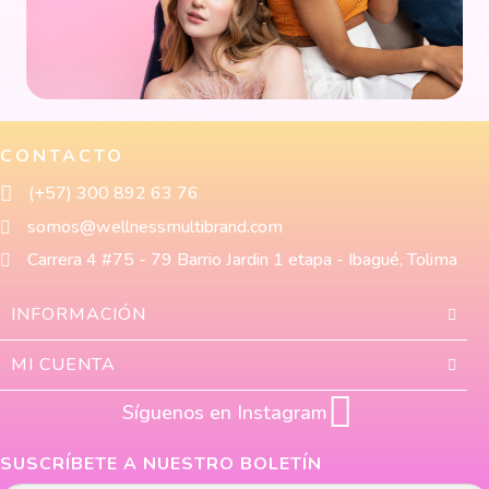
CONTACTO
(+57) 300 892 63 76
somos@wellnessmultibrand.com
Carrera 4 #75 - 79 Barrio Jardin 1 etapa - Ibagué, Tolima
INFORMACIÓN
MI CUENTA
Síguenos en Instagram
SUSCRÍBETE A NUESTRO BOLETÍN