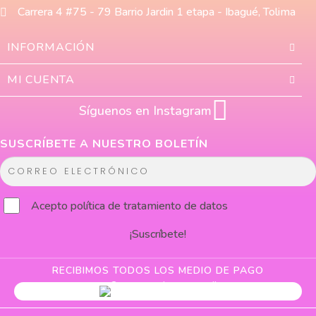
Carrera 4 #75 - 79 Barrio Jardin 1 etapa - Ibagué, Tolima
INFORMACIÓN
MI CUENTA
Síguenos en Instagram
SUSCRÍBETE A NUESTRO BOLETÍN
C
o
r
Acepto
política de tratamiento de datos
r
¡Suscríbete!
e
o
e
RECIBIMOS TODOS LOS MEDIO DE PAGO
l
e