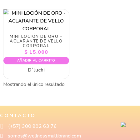
MINI LOCIÓN DE ORO –
ACLARANTE DE VELLO
CORPORAL
$
15.000
AÑADIR AL CARRITO
D´luchi
Mostrando el único resultado
CONTACTO
(+57) 300 892 63 76
somos@wellnessmultibrand.com