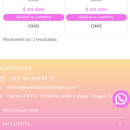
$
40.000
$
40.000
AÑADIR AL CARRITO
AÑADIR AL CARRITO
OMG
OMG
Mostrando los 2 resultados
CONTACTO
(+57) 300 892 63 76
somos@wellnessmultibrand.com
Carrera 4 #75 - 79 Barrio Jardin 1 etapa - Ibagué, Tolima
INFORMACIÓN
MI CUENTA