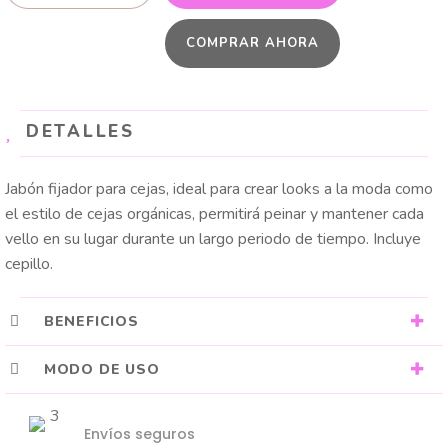
CEJAS
COMPRAR AHORA
BROW
FIXING
USHAS
cantidad
DETALLES
Jabón fijador para cejas, ideal para crear looks a la moda como
el estilo de cejas orgánicas, permitirá peinar y mantener cada
vello en su lugar durante un largo periodo de tiempo. Incluye
cepillo.
BENEFICIOS
MODO DE USO
Envíos seguros