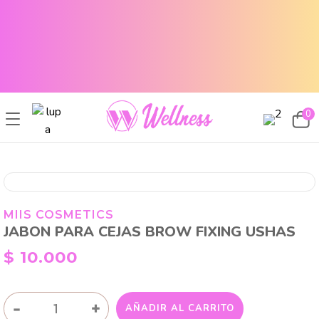
CABELLO SANO, PIEL RADIANTE Y MAQUILLAJE TOP
ENVÍOS A TODO EL PAÍS
CABELLO SANO, PIEL RADIANTE Y MAQUILLAJE TOP
ENVÍOS A TODO EL PAIS
0
MIIS COSMETICS
JABON PARA CEJAS BROW FIXING USHAS
$
10.000
JABON
-
+
AÑADIR AL CARRITO
PARA