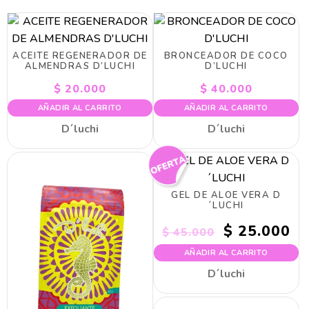
ACEITE REGENERADOR DE
BRONCEADOR DE COCO
ALMENDRAS D’LUCHI
D’LUCHI
$
20.000
$
40.000
AÑADIR AL CARRITO
AÑADIR AL CARRITO
D´luchi
D´luchi
GEL DE ALOE VERA D
´LUCHI
El
El
$
25.000
$
45.000
precio
prec
AÑADIR AL CARRITO
original
actu
era:
es:
D´luchi
$ 45.000.
$ 25