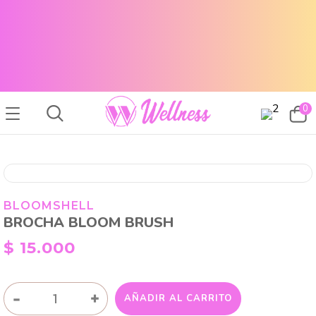
CABELLO SANO, PIEL RADIANTE Y MAQUILLAJE TOP
ENVÍOS A TODO EL PAÍS
CABELLO SANO, PIEL RADIANTE Y MAQUILLAJE TOP
ENVÍOS A TODO EL PAIS
0
BLOOMSHELL
BROCHA BLOOM BRUSH
$
15.000
BROCHA
-
+
AÑADIR AL CARRITO
BLOOM