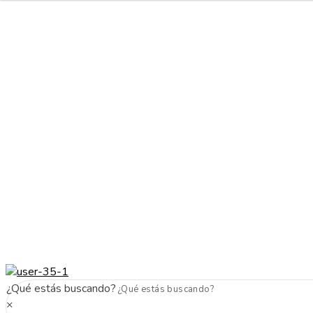
Cabello sano, piel radiante y maquillaje top
Envíos a todo el país
Cabello sano, piel radiante y maquillaje top
Envíos a todo el pais
Next
Previous
¿Qué estás buscando?
×