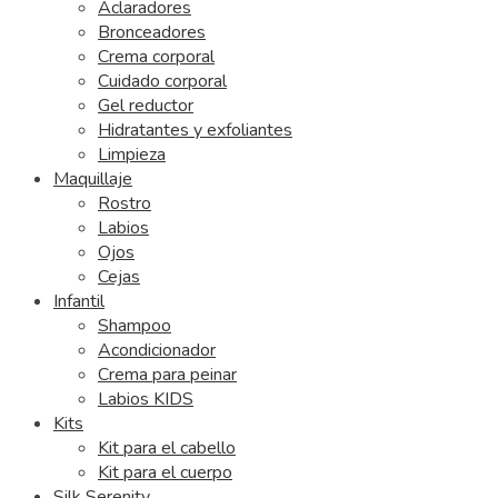
Aclaradores
Bronceadores
Crema corporal
Cuidado corporal
Gel reductor
Hidratantes y exfoliantes
Limpieza
Maquillaje
Rostro
Labios
Ojos
Cejas
Infantil
Shampoo
Acondicionador
Crema para peinar
Labios KIDS
Kits
Kit para el cabello
Kit para el cuerpo
Silk Serenity