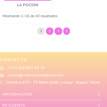
LA POCION
Mostrando 1–16 de 43 resultados
1
2
3
CONTACTO
(+57) 300 892 63 76
somos@wellnessmultibrand.com
Carrera 4 #75 - 79 Barrio Jardin 1 etapa - Ibagué, Tolima
INFORMACIÓN
MI CUENTA