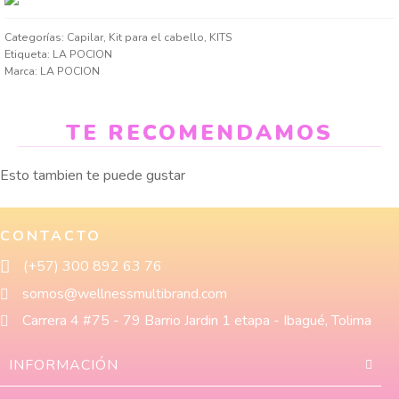
Categorías:
Capilar
,
Kit para el cabello
,
KITS
Etiqueta:
LA POCION
Marca:
LA POCION
TE RECOMENDAMOS
Esto tambien te puede gustar
CONTACTO
(+57) 300 892 63 76
somos@wellnessmultibrand.com
Carrera 4 #75 - 79 Barrio Jardin 1 etapa - Ibagué, Tolima
INFORMACIÓN