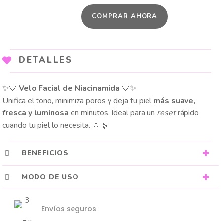
VELO
COMPRAR AHORA
NIACINAMIDE
25gr
cantidad
DETALLES
✨💛
Velo Facial de Niacinamida
💛✨
Unifica el tono, minimiza poros y deja tu piel
más suave,
fresca y luminosa
en minutos. Ideal para un
reset
rápido
cuando tu piel lo necesita. 💧🌿
BENEFICIOS
MODO DE USO
Envíos seguros