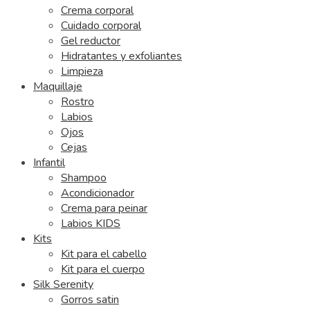
Crema corporal
Cuidado corporal
Gel reductor
Hidratantes y exfoliantes
Limpieza
Maquillaje
Rostro
Labios
Ojos
Cejas
Infantil
Shampoo
Acondicionador
Crema para peinar
Labios KIDS
Kits
Kit para el cabello
Kit para el cuerpo
Silk Serenity
Gorros satin