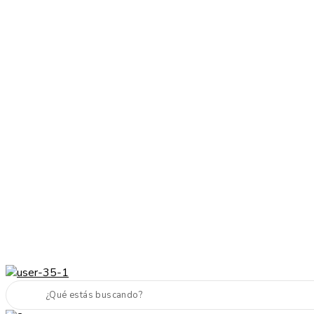
Cabello sano, piel radiante y maquillaje top
Envíos a todo el país
Cabello sano, piel radiante y maquillaje top
Envíos a todo el pais
Next
Previous