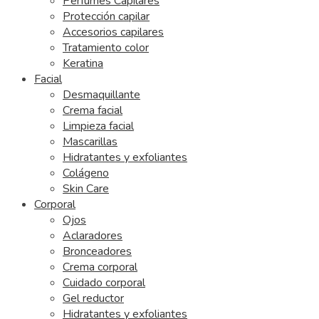
Perfumes Capilares
Protección capilar
Accesorios capilares
Tratamiento color
Keratina
Facial
Desmaquillante
Crema facial
Limpieza facial
Mascarillas
Hidratantes y exfoliantes
Colágeno
Skin Care
Corporal
Ojos
Aclaradores
Bronceadores
Crema corporal
Cuidado corporal
Gel reductor
Hidratantes y exfoliantes