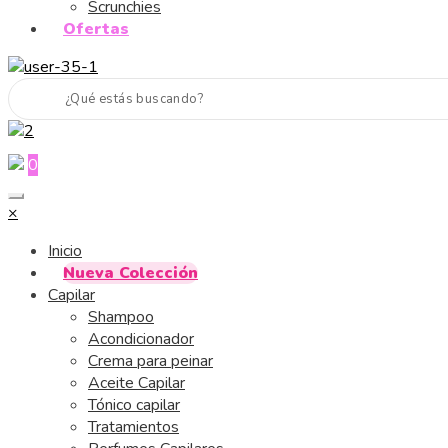
Scrunchies
Ofertas
0
×
Inicio
Nueva Colección
Capilar
Shampoo
Acondicionador
Crema para peinar
Aceite Capilar
Tónico capilar
Tratamientos