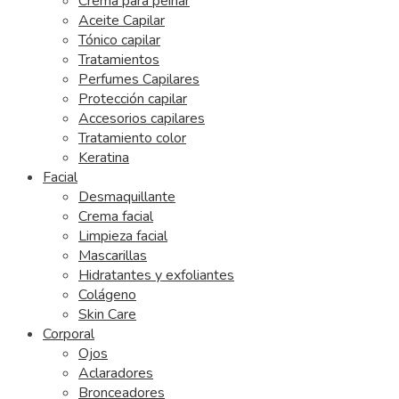
Crema para peinar
Aceite Capilar
Tónico capilar
Tratamientos
Perfumes Capilares
Protección capilar
Accesorios capilares
Tratamiento color
Keratina
Facial
Desmaquillante
Crema facial
Limpieza facial
Mascarillas
Hidratantes y exfoliantes
Colágeno
Skin Care
Corporal
Ojos
Aclaradores
Bronceadores