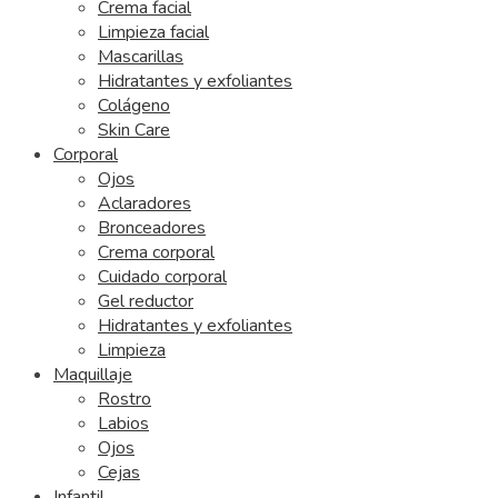
Crema facial
Limpieza facial
Mascarillas
Hidratantes y exfoliantes
Colágeno
Skin Care
Corporal
Ojos
Aclaradores
Bronceadores
Crema corporal
Cuidado corporal
Gel reductor
Hidratantes y exfoliantes
Limpieza
Maquillaje
Rostro
Labios
Ojos
Cejas
Infantil