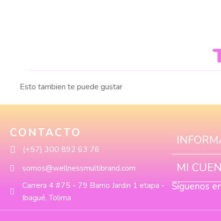
Esto tambien te puede gustar
CONTACTO
INFORM
(+57) 300 892 63 76
MI CUE
somos@wellnessmultibrand.com
Carrera 4 #75 - 79 Barrio Jardin 1 etapa -
Síguenos e
Ibagué, Tolima