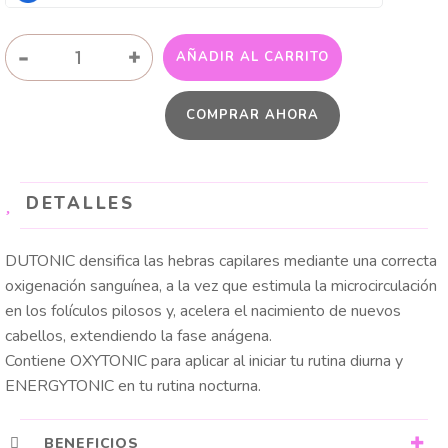
DUTONIC
-
+
AÑADIR AL CARRITO
–
KIT
COMPRAR AHORA
ANTICAÍDA
Y
CRECIMIENTO
CAPILAR
DETALLES
cantidad
DUTONIC densifica las hebras capilares mediante una correcta
oxigenación sanguínea, a la vez que estimula la microcirculación
en los folículos pilosos y, acelera el nacimiento de nuevos
cabellos, extendiendo la fase anágena.
Contiene OXYTONIC para aplicar al iniciar tu rutina diurna y
ENERGYTONIC en tu rutina nocturna.
BENEFICIOS