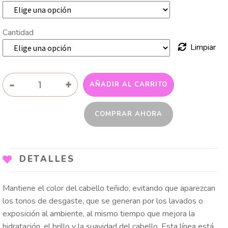
desde
Cantidad
$ 15.500
Limpiar
hasta
$ 28.000
TRATAMIENTO
-
+
AÑADIR AL CARRITO
COLOR
COBRE
COMPRAR AHORA
cantidad
DETALLES
Mantiene el color del cabello teñido, evitando que aparezcan
los tonos de desgaste, que se generan por los lavados o
exposición al ambiente, al mismo tiempo que mejora la
hidratación, el brillo y la suavidad del cabello. Esta línea está