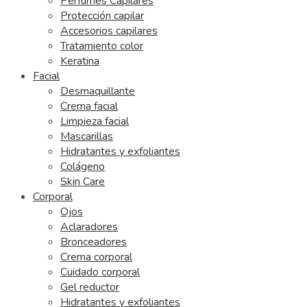
Perfumes Capilares
Protección capilar
Accesorios capilares
Tratamiento color
Keratina
Facial
Desmaquillante
Crema facial
Limpieza facial
Mascarillas
Hidratantes y exfoliantes
Colágeno
Skin Care
Corporal
Ojos
Aclaradores
Bronceadores
Crema corporal
Cuidado corporal
Gel reductor
Hidratantes y exfoliantes