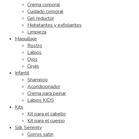
Crema corporal
Cuidado corporal
Gel reductor
Hidratantes y exfoliantes
Limpieza
Maquillaje
Rostro
Labios
Ojos
Cejas
Infantil
Shampoo
Acondicionador
Crema para peinar
Labios KIDS
Kits
Kit para el cabello
Kit para el cuerpo
Silk Serenity
Gorros satin