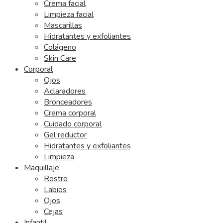
Crema facial
Limpieza facial
Mascarillas
Hidratantes y exfoliantes
Colágeno
Skin Care
Corporal
Ojos
Aclaradores
Bronceadores
Crema corporal
Cuidado corporal
Gel reductor
Hidratantes y exfoliantes
Limpieza
Maquillaje
Rostro
Labios
Ojos
Cejas
Infantil