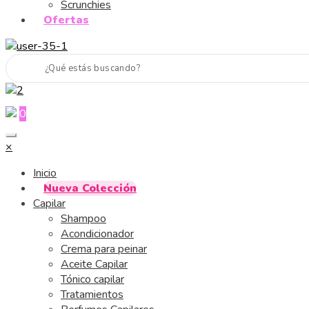
Scrunchies
Ofertas
0
×
Inicio
Nueva Colección
Capilar
Shampoo
Acondicionador
Crema para peinar
Aceite Capilar
Tónico capilar
Tratamientos