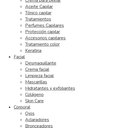
Crema para peinar
Aceite Capilar
Tónico capilar
Tratamientos
Perfumes Capilares
Protección capilar
Accesorios capilares
Tratamiento color
Keratina
Facial
Desmaquillante
Crema facial
Limpieza facial
Mascarillas
Hidratantes y exfoliantes
Colágeno
Skin Care
Corporal
Ojos
Aclaradores
Bronceadores