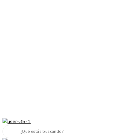
Cabello sano, piel radiante y maquillaje top
Envíos a todo el país
Cabello sano, piel radiante y maquillaje top
Envíos a todo el pais
Next
Previous