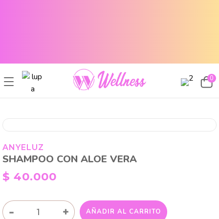
CABELLO SANO, PIEL RADIANTE Y MAQUILLAJE TOP
ENVÍOS A TODO EL PAÍS
CABELLO SANO, PIEL RADIANTE Y MAQUILLAJE TOP
ENVÍOS A TODO EL PAIS
0
ANYELUZ
SHAMPOO CON ALOE VERA
$
40.000
SHAMPOO
-
+
AÑADIR AL CARRITO
CON