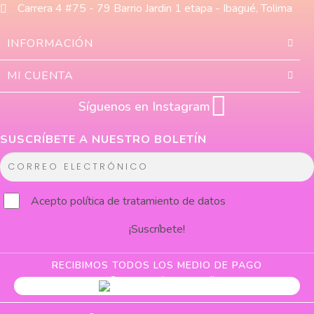
Carrera 4 #75 - 79 Barrio Jardin 1 etapa - Ibagué, Tolima
INFORMACIÓN
MI CUENTA
Síguenos en Instagram
SUSCRÍBETE A NUESTRO BOLETÍN
C
o
r
Acepto
política de tratamiento de datos
r
¡Suscríbete!
e
o
e
RECIBIMOS TODOS LOS MEDIO DE PAGO
l
e