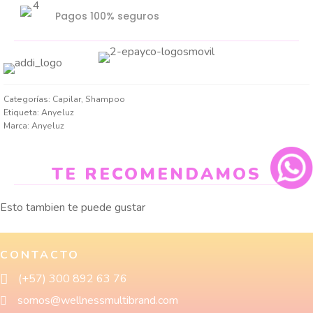
Pagos 100% seguros
Categorías:
Capilar
,
Shampoo
Etiqueta:
Anyeluz
Marca:
Anyeluz
TE RECOMENDAMOS
Esto tambien te puede gustar
CONTACTO
(+57) 300 892 63 76
somos@wellnessmultibrand.com