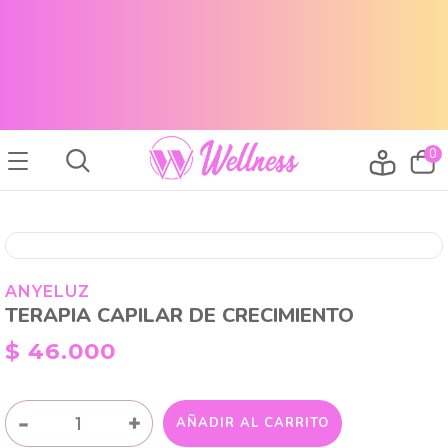
CABELLO SANO, PIEL RADIANTE Y MAQUILLAJE TOP
ENVÍOS A TODO EL PAÍS
CABELLO SANO, PIEL RADIANTE Y MAQUILLAJE TOP
ENVÍOS A TODO EL PAIS
0
ANYELUZ
TERAPIA CAPILAR DE CRECIMIENTO
$
46.000
TERAPIA
-
+
AÑADIR AL CARRITO
CAPILAR