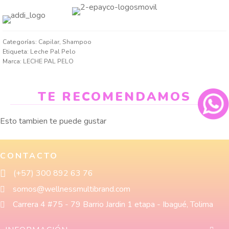
Categorías:
Capilar
,
Shampoo
Etiqueta:
Leche Pal Pelo
Marca:
LECHE PAL PELO
TE RECOMENDAMOS
Esto tambien te puede gustar
CONTACTO
(+57) 300 892 63 76
somos@wellnessmultibrand.com
Carrera 4 #75 - 79 Barrio Jardin 1 etapa - Ibagué, Tolima