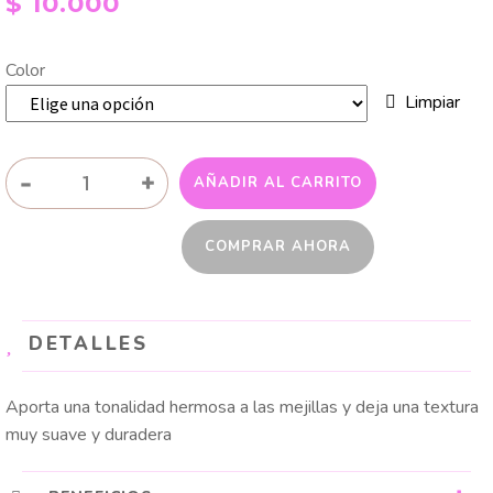
$
10.000
Color
Limpiar
RUBOR
-
+
AÑADIR AL CARRITO
EN
POLVO
COMPRAR AHORA
ECLIPSE
LUNAR
TRENDY
cantidad
DETALLES
Aporta una tonalidad hermosa a las mejillas y deja una textura
muy suave y duradera