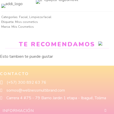
Categorías:
Facial
,
Limpieza facial
Etiqueta:
Miss cosmetics
Marca:
Miis Cosmetics
TE RECOMENDAMOS
Esto tambien te puede gustar
CONTACTO
(+57) 300 892 63 76
somos@wellnessmultibrand.com
Carrera 4 #75 - 79 Barrio Jardin 1 etapa - Ibagué, Tolima
INFORMACIÓN