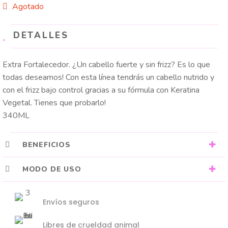
precio
precio
Agotado
original
actual
DETALLES
era:
es:
$ 20.000.
$ 17.000.
Extra Fortalecedor. ¿Un cabello fuerte y sin frizz? Es lo que
todas deseamos! Con esta línea tendrás un cabello nutrido y
con el frizz bajo control gracias a su fórmula con Keratina
Vegetal. Tienes que probarlo!
340ML
BENEFICIOS
MODO DE USO
Envíos seguros
Libres de crueldad animal