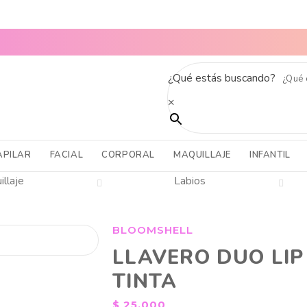
TODO EL PAÍS
CABELLO SANO, PIEL RADIANTE Y MAQUILLAJE 
¿Qué estás buscando?
×
APILAR
FACIAL
CORPORAL
MAQUILLAJE
INFANTIL
llaje
Labios
BLOOMSHELL
LLAVERO DUO LIP
TINTA
$
25.000