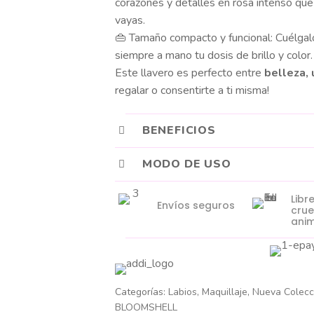
corazones y detalles en rosa intenso que
vayas.
👜 Tamaño compacto y funcional: Cuélgalo
siempre a mano tu dosis de brillo y color.
Este llavero es perfecto entre
belleza, 
regalar o consentirte a ti misma!
BENEFICIOS
MODO DE USO
Libr
Envíos seguros
cru
anim
Categorías:
Labios
,
Maquillaje
,
Nueva Colecc
BLOOMSHELL