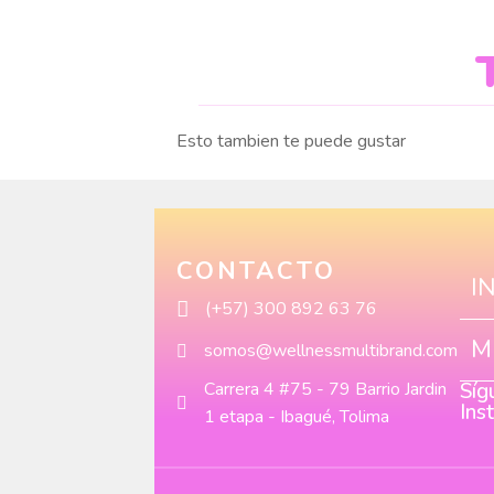
Esto tambien te puede gustar
CONTACTO
I
(+57) 300 892 63 76
M
somos@wellnessmultibrand.com
Carrera 4 #75 - 79 Barrio Jardin
Síg
Ins
1 etapa - Ibagué, Tolima