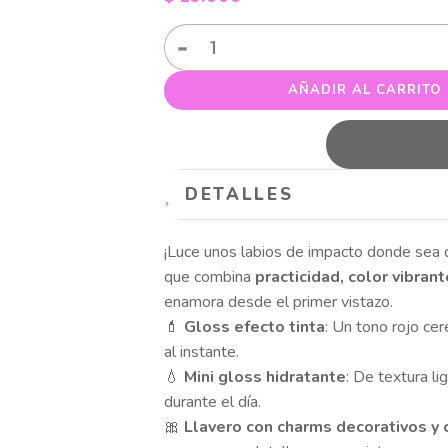
LLAVERO
-
DUO
LIP
AÑADIR AL CARRITO
GLOOS
+
MINI
TINTA
DETALLES
cantidad
¡Luce unos labios de impacto donde sea 
que combina
practicidad, color vibran
enamora desde el primer vistazo.
💄
Gloss efecto tinta
: Un tono rojo cer
al instante.
💧
Mini gloss hidratante
: De textura li
durante el día.
🎀
Llavero con charms decorativos y 