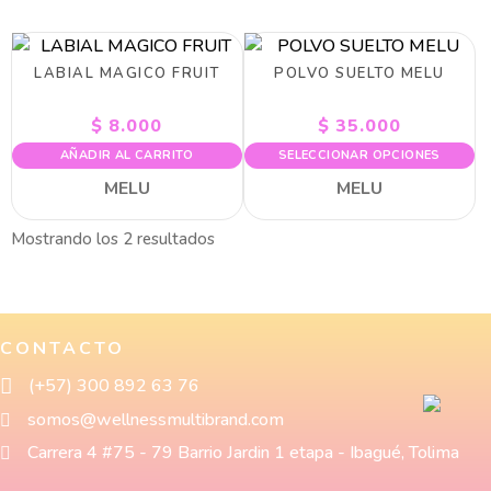
LABIAL MAGICO FRUIT
POLVO SUELTO MELU
$
8.000
$
35.000
AÑADIR AL CARRITO
SELECCIONAR OPCIONES
MELU
MELU
Mostrando los 2 resultados
CONTACTO
(+57) 300 892 63 76
somos@wellnessmultibrand.com
Carrera 4 #75 - 79 Barrio Jardin 1 etapa - Ibagué, Tolima