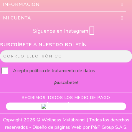
INFORMACIÓN
MI CUENTA
Síguenos en Instagram
SUSCRÍBETE A NUESTRO BOLETÍN
C
o
r
Acepto
política de tratamiento de datos
r
¡Suscríbete!
e
o
e
RECIBIMOS TODOS LOS MEDIO DE PAGO
l
e
c
Copyright 2026 © Wellness Multibrand. | Todos los derechos
t
reservados -
Diseño de páginas Web
por P&P Group S.A.S.