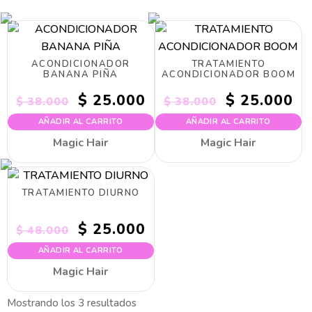
ACONDICIONADOR
TRATAMIENTO
BANANA PIÑA
ACONDICIONADOR BOOM
El
El
El
El
$
25.000
$
25.000
$
38.000
$
38.000
precio
precio
precio
prec
AÑADIR AL CARRITO
AÑADIR AL CARRITO
original
actual
original
actu
era:
es:
era:
es:
Magic Hair
Magic Hair
$ 38.000.
$ 25.000.
$ 38.000.
$ 25
TRATAMIENTO DIURNO
El
El
$
25.000
$
48.000
precio
precio
AÑADIR AL CARRITO
original
actual
era:
es:
Magic Hair
$ 48.000.
$ 25.000.
Mostrando los 3 resultados