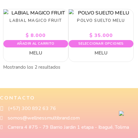
LABIAL MAGICO FRUIT
POLVO SUELTO MELU
$
8.000
$
35.000
AÑADIR AL CARRITO
SELECCIONAR OPCIONES
MELU
MELU
Mostrando los 2 resultados
CONTACTO
(+57) 300 892 63 76
somos@wellnessmultibrand.com
Carrera 4 #75 - 79 Barrio Jardin 1 etapa - Ibagué, Tolima