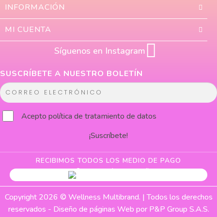
INFORMACIÓN
MI CUENTA
Síguenos en Instagram
SUSCRÍBETE A NUESTRO BOLETÍN
C
o
r
Acepto
política de tratamiento de datos
r
¡Suscríbete!
e
o
e
RECIBIMOS TODOS LOS MEDIO DE PAGO
l
e
c
Copyright 2026 © Wellness Multibrand. | Todos los derechos
t
reservados -
Diseño de páginas Web
por P&P Group S.A.S.