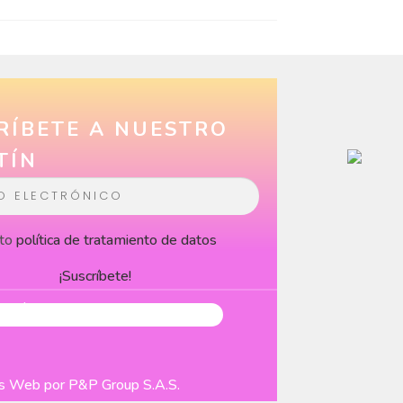
RÍBETE A NUESTRO
TÍN
to
política de tratamiento de datos
¡Suscríbete!
nas Web
por P&P Group S.A.S.