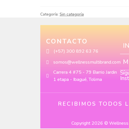
Categoría:
Sin categoría
CONTACTO
I
(+57) 300 892 63 76
M
somos@wellnessmultibrand.com
Carrera 4 #75 - 79 Barrio Jardin
Síg
Ins
1 etapa - Ibagué, Tolima
RECIBIMOS TODOS 
Copyright 2026 © Wellness 