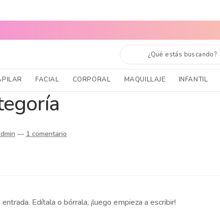
TODO EL PAÍS
CABELLO SANO, PIEL RADIANTE Y MAQUILLAJE 
APILAR
FACIAL
CORPORAL
MAQUILLAJE
INFANTIL
tegoría
admin
—
1 comentario
ntrada. Edítala o bórrala, ¡luego empieza a escribir!