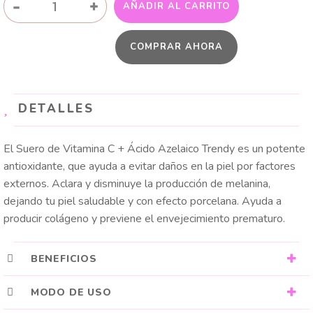
-
+
AÑADIR AL CARRITO
DE
VITAMINA
COMPRAR AHORA
C
+
ÁCIDO
AZELAICO
DETALLES
TRENDY
cantidad
El Suero de Vitamina C + Ácido Azelaico Trendy es un potente
antioxidante, que ayuda a evitar daños en la piel por factores
externos. Aclara y disminuye la producción de melanina,
dejando tu piel saludable y con efecto porcelana. Ayuda a
producir colágeno y previene el envejecimiento prematuro.
BENEFICIOS
MODO DE USO