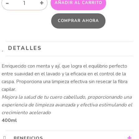
-
+
AÑADIR AL CARRITO
CONTROL
CASPA
COMPRAR AHORA
CON
MENTA
Y
AJÍ
DETALLES
cantidad
Enriquecido con menta y ají, que logra el equilibrio perfecto
entre suavidad en el lavado y la eficacia en el control de la
caspa. Proporciona una limpieza efectiva sin resecar la fibra
capilar.
Mejora la salud de tu cuero cabelludo, proporcionando una
experiencia de limpieza avanzada y efectiva estimulando el
crecimiento acelerado
400ml
BENEFICIOS