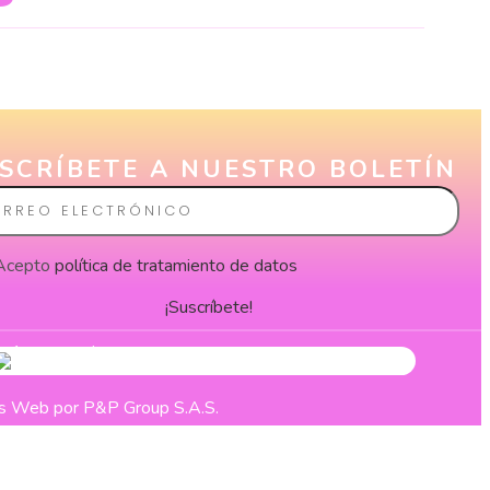
SCRÍBETE A NUESTRO BOLETÍN
eo
rónico
Acepto
política de tratamiento de datos
¡Suscríbete!
nas Web
por P&P Group S.A.S.