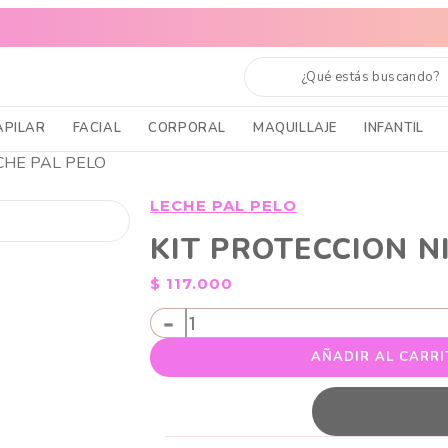
 TODO EL PAÍS
CABELLO SANO, PIEL RADIANTE Y MAQUILLAJE
APILAR
FACIAL
CORPORAL
MAQUILLAJE
INFANTIL
CHE PAL PELO
LECHE PAL PELO
KIT PROTECCION N
$
117.000
KIT
-
PROTECCION
AÑADIR AL CARRI
NIÑAS
LECHE
PAL
PELO