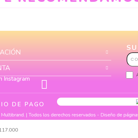
SU
ACIÓN
Corr
elect
NTA
n Instagram
IO DE PAGO
Multibrand. | Todos los derechos reservados -
Diseño de pági
117.000