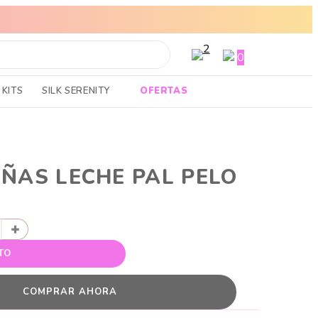
ENVÍOS A TODO EL PAIS
 TOP
0
KITS
SILK SERENITY
OFERTAS
IÑAS LECHE PAL PELO
+
TO
COMPRAR AHORA