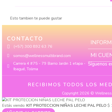
Esto tambien te puede gustar
CONTACTO
INFORM
(+57) 300 892 63 76
MI CUE
somos@wellnessmultibrand.com
Carrera 4 #75 - 79 Barrio Jardin 1 etapa -
Síguenos e
Ibagué, Tolima
RECIBIMOS TODOS LOS MED
Copyright 2026 © Wellness 
Estás viendo:
KIT PROTECCION NIÑAS LECHE PAL PELO
$