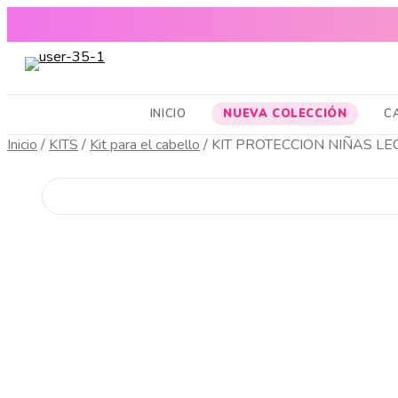
ENVÍOS A
CABELLO SANO, PIEL RADIANTE Y MAQUILLAJE TOP
INICIO
NUEVA COLECCIÓN
C
Inicio
/
KITS
/
Kit para el cabello
/
KIT PROTECCION NIÑAS LE