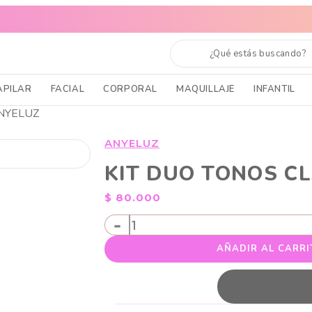
 TODO EL PAÍS
CABELLO SANO, PIEL RADIANTE Y MAQUILLAJE
APILAR
FACIAL
CORPORAL
MAQUILLAJE
INFANTIL
NYELUZ
ANYELUZ
KIT DUO TONOS C
$
80.000
KIT
-
DUO
AÑADIR AL CARRI
TONOS
CLAROS
ANYELUZ
cantidad