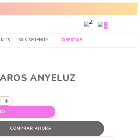
ENVÍOS A TODO EL PAIS
 TOP
0
KITS
SILK SERENITY
OFERTAS
LAROS ANYELUZ
+
TO
COMPRAR AHORA