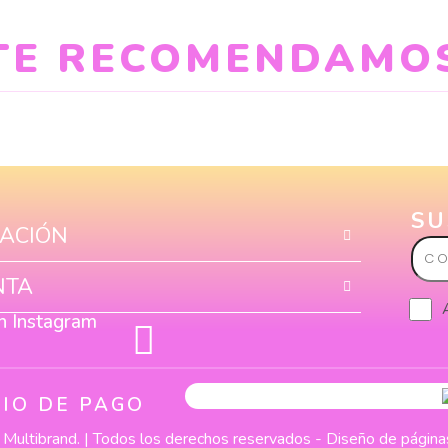
TE RECOMENDAMO
SU
ACIÓN
Corr
elect
NTA
n Instagram
IO DE PAGO
Multibrand. | Todos los derechos reservados -
Diseño de pági