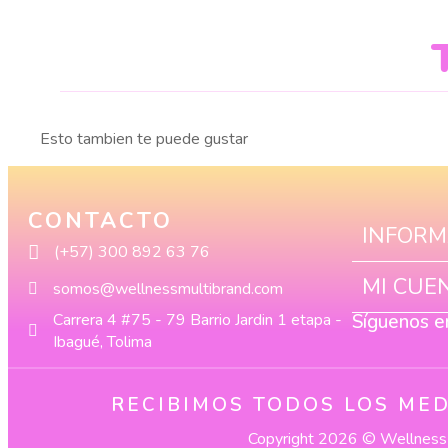
Esto tambien te puede gustar
CONTACTO
INFORM
(+57) 300 892 63 76
MI CUE
somos@wellnessmultibrand.com
Carrera 4 #75 - 79 Barrio Jardin 1 etapa -
Síguenos e
Ibagué, Tolima
RECIBIMOS TODOS LOS MED
Copyright 2026 © Wellness 