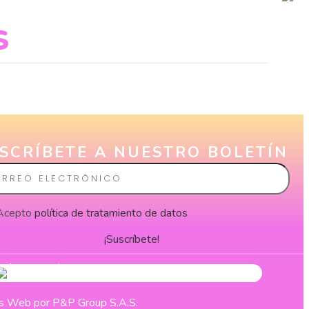
S
SCRÍBETE A NUESTRO BOLETÍN
eo
rónico
Acepto
política de tratamiento de datos
¡Suscríbete!
nas Web
por P&P Group S.A.S.