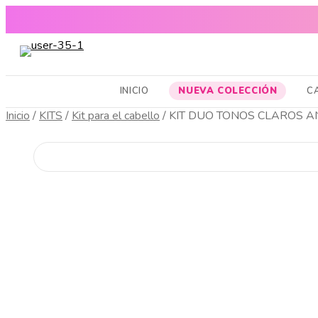
ENVÍOS A
CABELLO SANO, PIEL RADIANTE Y MAQUILLAJE TOP
INICIO
NUEVA COLECCIÓN
C
Inicio
/
KITS
/
Kit para el cabello
/
KIT DUO TONOS CLAROS A