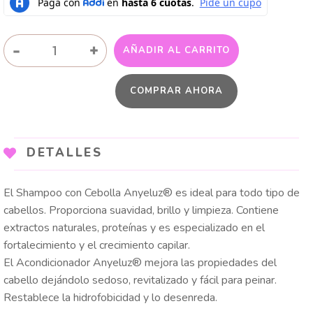
KIT
-
+
AÑADIR AL CARRITO
DUO
SHAMPOO
COMPRAR AHORA
CON
CEBOLLA
Y
ACONDICIONADOR
DETALLES
ANYELUZ
cantidad
El Shampoo con Cebolla Anyeluz® es ideal para todo tipo de
cabellos. Proporciona suavidad, brillo y limpieza. Contiene
extractos naturales, proteínas y es especializado en el
fortalecimiento y el crecimiento capilar.
El Acondicionador Anyeluz® mejora las propiedades del
cabello dejándolo sedoso, revitalizado y fácil para peinar.
Restablece la hidrofobicidad y lo desenreda.