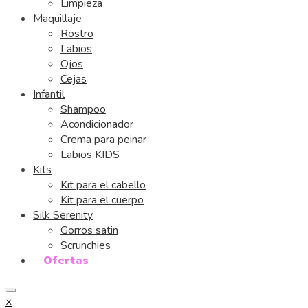
Limpieza
Maquillaje
Rostro
Labios
Ojos
Cejas
Infantil
Shampoo
Acondicionador
Crema para peinar
Labios KIDS
Kits
Kit para el cabello
Kit para el cuerpo
Silk Serenity
Gorros satin
Scrunchies
Ofertas
×